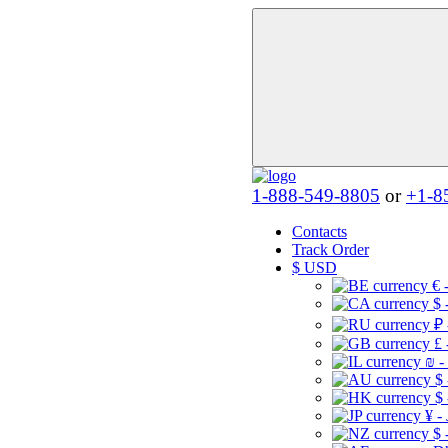
1-888-549-8805
or
+1-8
Contacts
Track Order
$
USD
€ 
$ 
₽ 
£ 
₪ -
$
$
¥ -
$ 