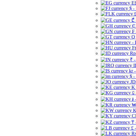
E£
$ -
£
₾ 
₵
₣ 
Q 
-
Ft
Rp 
₹ -
I
kr 
$ -
JD
K 
⃀ 
៛ 
₩
K
CI
₸ 
£ 
Rs