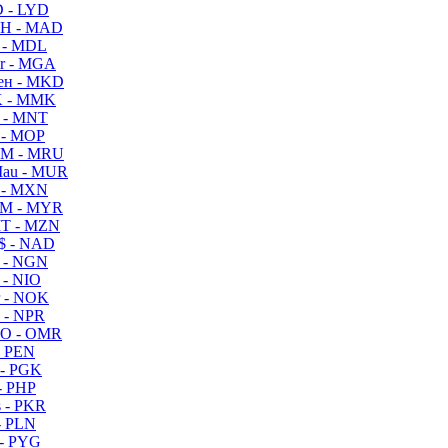
 - LYD
H - MAD
 - MDL
r - MGA
ен - MKD
 - MMK
 - MNT
 - MOP
M - MRU
au - MUR
 - MXN
M - MYR
T - MZN
$ - NAD
 - NGN
 - NIO
 - NOK
 - NPR
O - OMR
- PEN
- PGK
- PHP
 - PKR
- PLN
- PYG