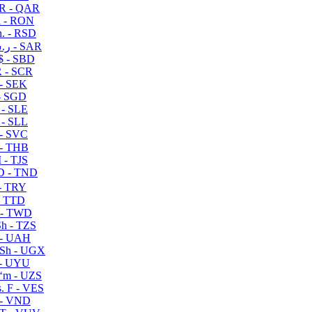
R - QAR
i - RON
n. - RSD
ر.س - SAR
$ - SBD
 - SCR
 - SEK
- SGD
 - SLE
 - SLL
- SVC
- THB
- TJS
 - TND
- TRY
- TTD
 - TWD
h - TZS
- UAH
Sh - UGX
- UYU
ʻm - UZS
. F - VES
 - VND