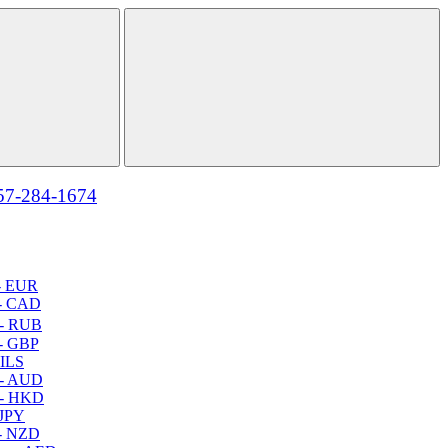
57-284-1674
- EUR
- CAD
- RUB
- GBP
 ILS
 - AUD
 - HKD
 JPY
- NZD