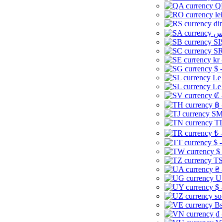
Q
le
di
SI
SR
kr
$ 
Le
Le
₡ 
฿ 
ЅМ 
TD
₺ 
$ 
$
TS
₴ 
U
$ 
so
Bs
₫