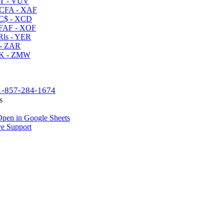
T - VUV
CFA - XAF
C$ - XCD
AF - XOF
ls - YER
- ZAR
K - ZMW
1-857-284-1674
s
pen in Google Sheets