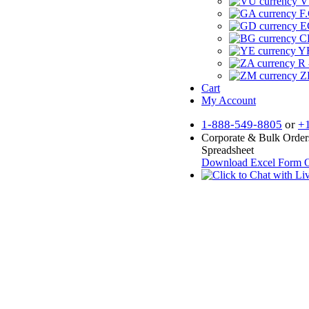
V
F.
E
CF
YR
R 
Z
Cart
My Account
1-888-549-8805
or
+
Corporate & Bulk Order
Spreadsheet
Download Excel Form
O